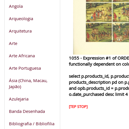
Angola
Arqueologia
Arquitetura
Arte
Arte Africana
1055 - Expression #1 of ORDER
functionally dependent on co
Arte Portuguesa
select p.products_id, p.produ
Ásia (China, Macau,
products_description pd on p.
Japão)
and opb.products_id = p.produ
o.date_purchased desc limit 4
Azulejaria
[TEP STOP]
Banda Desenhada
Bibliografia / Bibliofilia