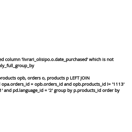
 column 'livrari_olisipo.o.date_purchased' which is not
nly_full_group_by
roducts opb, orders o, products p LEFT JOIN
 opa.orders_id = opb.orders_id and opb.products_id != '1113'
1' and pd.language_id = '2' group by p.products_id order by