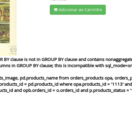
Adicionar ao Carrinho
 BY clause is not in GROUP BY clause and contains nonaggregated
lumns in GROUP BY clause; this is incompatible with sql_mode=o
cts_image, pd.products_name from orders_products opa, orders_p
products_id = pd.products_id where opa.products_id = '1113' and
cts_id and opb.orders_id = o.orders_id and p.products_status = '