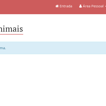
Entrada
Área Pessoal
nimais
ema.