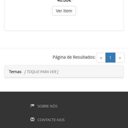
40.00€
Ver Item
Página de Resultados:
(current)
«
1
»
Temas
[ TOQUE PARA VER ]
SOBRE NÓS
CONTACTE-NOS