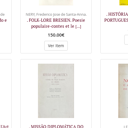
. HISTÓRI
 de
NERY, Frederico Jose de Santa-Anna.
do e
. FOLK-LORE BRESIEN. Poesie
PORTUGUES
populaire-contes et le
]
[...]
150.00€
Ver Item
L'Art
. MISSÃO DIPLOMÁTICA DO
LE