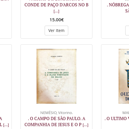
CONDE DE PAÇO D'ARCOS NO B
. NÓBREGA
S
[...]
15.00€
Ver Item
NEMÉSIO, Vitorino.
MAR
A
. O CAMPO DE SÃO PAULO. A
. O ULTIMO
PL
COMPANHIA DE JESUS E O P
[...]
[...]