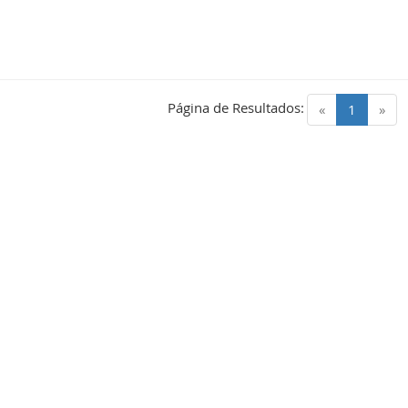
Página de Resultados:
(current)
«
1
»