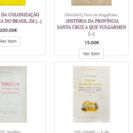
A DA COLONIZAÇÃO
GÂNDAVO, Pero de Magalhães.
A DO BRASIL. Ed
. HISTÓRIA DA PROVÍNCIA
[...]
SANTA CRUZ A QUE VULGARMEN
200.00€
[...]
Ver Item
15.00€
Ver Item
ITE, Serafim.
TOLLENARE, L. F. de