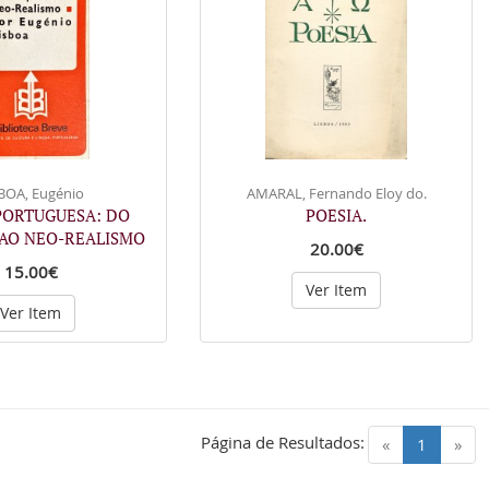
BOA, Eugénio
AMARAL, Fernando Eloy do.
PORTUGUESA: DO
POESIA.
 AO NEO-REALISMO
20.00€
15.00€
Ver Item
Ver Item
Página de Resultados:
(current)
«
1
»