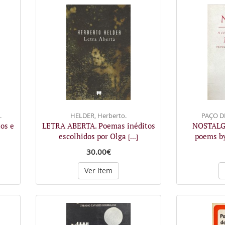
.
HELDER, Herberto.
PAÇO D
os e
LETRA ABERTA. Poemas inéditos
NOSTALGIA
escolhidos por Olga
poems by
[...]
30.00€
Ver Item