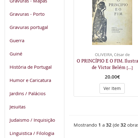
Gravuras - Mapas
Gravuras - Porto
Gravuras portugal
Guerra
Guiné
OLIVEIRA, César de
O PRINCÍPIO E O FIM. Ilustr
História de Portugal
de Victor Belém
[...]
20.00€
Humor e Caricatura
Ver Item
Jardins / Palácios
Jesuitas
Judaismo / Inquisição
Mostrando
1
a
32
(de
32
obra
Linguistica / Filologia