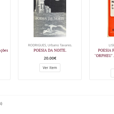
RODRIGUES, Urbano Tavares.
LIS
ações
POESIA DA NOITE.
POESIA 
"ORPHEU"
20.00€
Ver Item
s)