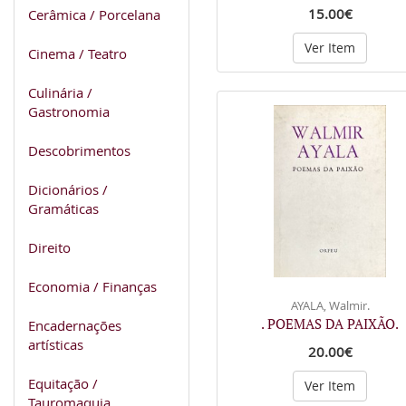
15.00€
Cerâmica / Porcelana
Ver Item
Cinema / Teatro
Culinária /
Gastronomia
Descobrimentos
Dicionários /
Gramáticas
Direito
Economia / Finanças
AYALA, Walmir.
. POEMAS DA PAIXÃO.
Encadernações
artísticas
20.00€
Equitação /
Ver Item
Tauromaquia