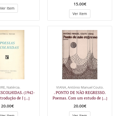
15.00€
Ver Item
Ver Item
IRE, Natércia.
VIANA, António Manuel Couto.
ESCOLHIDAS. (1942-
. PONTO DE NÃO REGRESSO.
ntrodução de J
Poemas. Com um estudo de
[...]
[...]
20.00€
20.00€
Ver Item
Ver Item