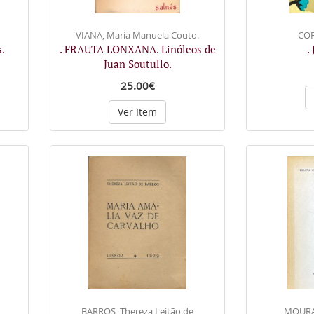
VIANA, Maria Manuela Couto.
COR
.
. FRAUTA LONXANA. Linóleos de
.
Juan Soutullo.
25.00€
Ver Item
BARROS, Thereza Leitão de
MOURA,