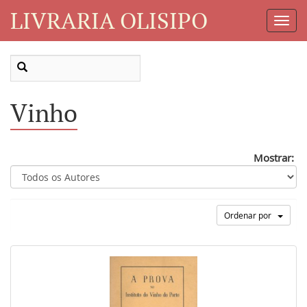
LIVRARIA OLISIPO
Toggl
Navig
Vinho
Mostrar:
Ordenar por