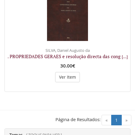
SILVA, Daniel Augusto da
. PROPRIEDADES GERAES e resolução directa das cong
[...]
30.00€
Ver Item
Página de Resultados:
(current)
«
1
»
Temas
[ TOQUE PARA VER ]