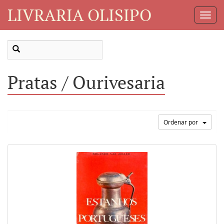
LIVRARIA OLISIPO
Toggl
Navig
Pratas / Ourivesaria
Ordenar por