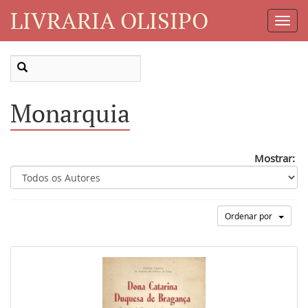
LIVRARIA OLISIPO
Toggl
Navig
Monarquia
Mostrar:
Ordenar por