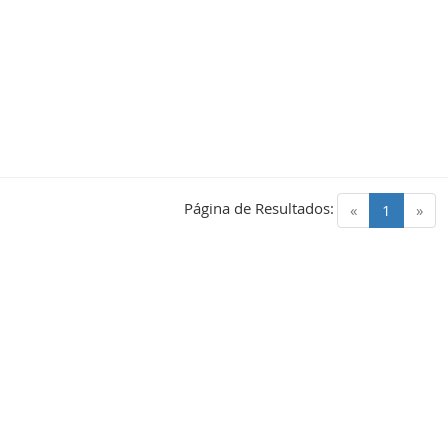
Página de Resultados:
(current)
«
1
»