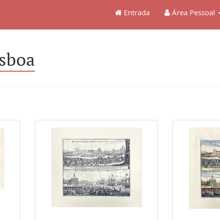
Entrada
Área Pessoal
isboa