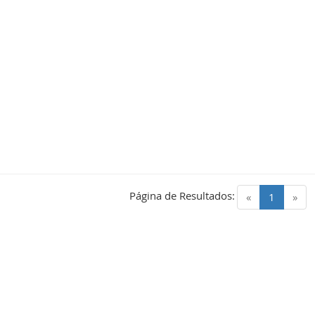
Página de Resultados:
(current)
«
1
»