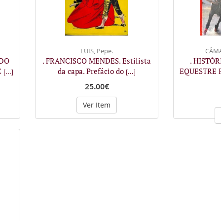
LUIS, Pepe.
CÂMA
 DO
. FRANCISCO MENDES. Estilista
. HISTÓ
C
da capa. Prefácio do
EQUESTRE P
[...]
[...]
25.00€
Ver Item