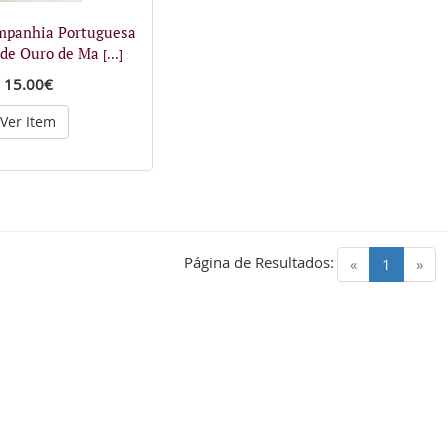
panhia Portuguesa
 de Ouro de Ma
[...]
15.00€
Ver Item
Página de Resultados:
(current)
«
1
»