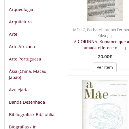
Arqueologia
Arquitetura
MELLO, Bacharel antonio Fermi
Arte
Silva
[...]
. A CORINNA, Romance que a
Arte Africana
amada offerece o..
[...]
20.00€
Arte Portuguesa
Ver Item
Ásia (China, Macau,
Japão)
Azulejaria
Banda Desenhada
Bibliografia / Bibliofilia
Biografias / In