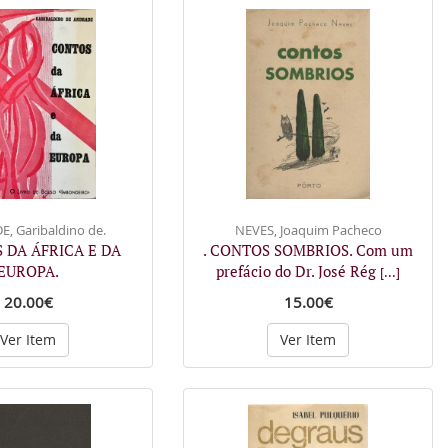
, Garibaldino de.
NEVES, Joaquim Pacheco
 DA ÁFRICA E DA
. CONTOS SOMBRIOS. Com um
EUROPA.
prefácio do Dr. José Rég
[...]
20.00€
15.00€
Ver Item
Ver Item