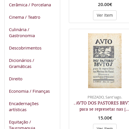
20.00€
Cerâmica / Porcelana
Ver Item
Cinema / Teatro
Culinária /
Gastronomia
Descobrimentos
Dicionários /
Gramáticas
Direito
Economia / Finanças
PREZADO, Sant'iago.
. AVTO DOS PASTORES BRV
Encadernações
para se represetar nas
artísticas
[...
15.00€
Equitação /
Tauromaquia
Ver Item