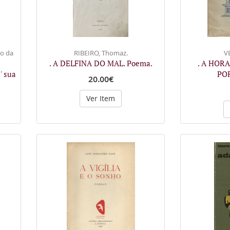
no da
RIBEIRO, Thomaz.
VE
. A DELFINA DO MAL. Poema.
. A HOR
' sua
PO
20.00€
Ver Item