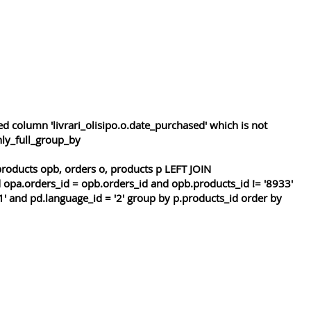
 column 'livrari_olisipo.o.date_purchased' which is not
nly_full_group_by
roducts opb, orders o, products p LEFT JOIN
 opa.orders_id = opb.orders_id and opb.products_id != '8933'
1' and pd.language_id = '2' group by p.products_id order by