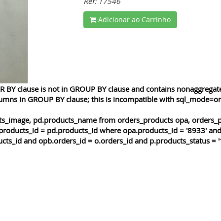
Ref: 17546
Adicionar ao Carrinho
 BY clause is not in GROUP BY clause and contains nonaggregated
lumns in GROUP BY clause; this is incompatible with sql_mode=o
cts_image, pd.products_name from orders_products opa, orders_p
products_id = pd.products_id where opa.products_id = '8933' and
cts_id and opb.orders_id = o.orders_id and p.products_status = '