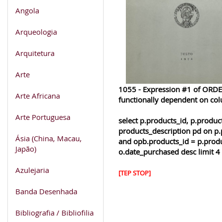
Angola
Arqueologia
Arquitetura
Arte
1055 - Expression #1 of ORDER
Arte Africana
functionally dependent on co
Arte Portuguesa
select p.products_id, p.produ
products_description pd on p.
Ásia (China, Macau,
and opb.products_id = p.produ
Japão)
o.date_purchased desc limit 4
Azulejaria
[TEP STOP]
Banda Desenhada
Bibliografia / Bibliofilia