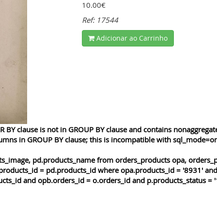
10.00€
Ref: 17544
Adicionar ao Carrinho
 BY clause is not in GROUP BY clause and contains nonaggregated
lumns in GROUP BY clause; this is incompatible with sql_mode=o
cts_image, pd.products_name from orders_products opa, orders_p
products_id = pd.products_id where opa.products_id = '8931' and
cts_id and opb.orders_id = o.orders_id and p.products_status = '