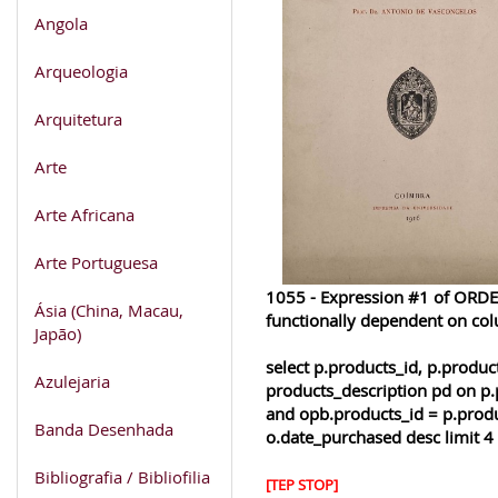
Angola
Arqueologia
Arquitetura
Arte
Arte Africana
Arte Portuguesa
1055 - Expression #1 of ORDER
Ásia (China, Macau,
functionally dependent on co
Japão)
select p.products_id, p.produ
Azulejaria
products_description pd on p.
and opb.products_id = p.produ
Banda Desenhada
o.date_purchased desc limit 4
Bibliografia / Bibliofilia
[TEP STOP]