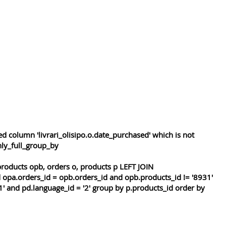
 column 'livrari_olisipo.o.date_purchased' which is not
nly_full_group_by
roducts opb, orders o, products p LEFT JOIN
 opa.orders_id = opb.orders_id and opb.products_id != '8931'
1' and pd.language_id = '2' group by p.products_id order by