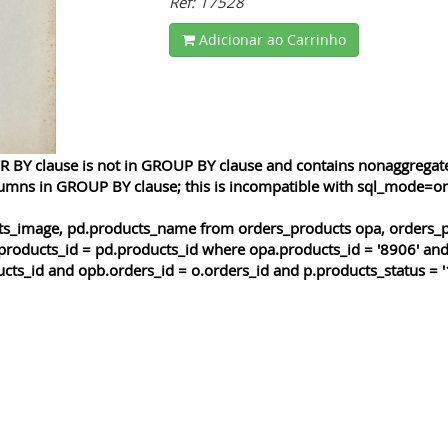
Ref: 17528
Adicionar ao Carrinho
 BY clause is not in GROUP BY clause and contains nonaggregated
lumns in GROUP BY clause; this is incompatible with sql_mode=o
cts_image, pd.products_name from orders_products opa, orders_p
products_id = pd.products_id where opa.products_id = '8906' and
cts_id and opb.orders_id = o.orders_id and p.products_status = '