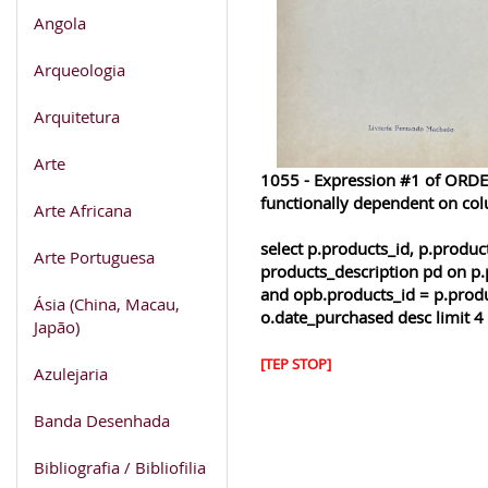
Angola
Arqueologia
Arquitetura
Arte
1055 - Expression #1 of ORDER
functionally dependent on co
Arte Africana
select p.products_id, p.produ
Arte Portuguesa
products_description pd on p.
and opb.products_id = p.produ
Ásia (China, Macau,
o.date_purchased desc limit 4
Japão)
[TEP STOP]
Azulejaria
Banda Desenhada
Bibliografia / Bibliofilia