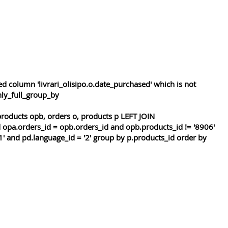
 column 'livrari_olisipo.o.date_purchased' which is not
nly_full_group_by
roducts opb, orders o, products p LEFT JOIN
 opa.orders_id = opb.orders_id and opb.products_id != '8906'
1' and pd.language_id = '2' group by p.products_id order by