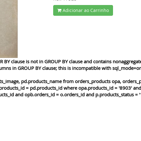
Adicionar ao Carrinho
 BY clause is not in GROUP BY clause and contains nonaggregated
lumns in GROUP BY clause; this is incompatible with sql_mode=o
cts_image, pd.products_name from orders_products opa, orders_p
products_id = pd.products_id where opa.products_id = '8903' and
cts_id and opb.orders_id = o.orders_id and p.products_status = '