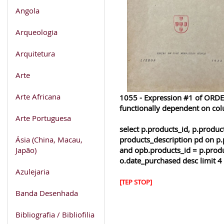
Angola
Arqueologia
Arquitetura
Arte
Arte Africana
1055 - Expression #1 of ORDER
functionally dependent on co
Arte Portuguesa
select p.products_id, p.produ
Ásia (China, Macau,
products_description pd on p.
Japão)
and opb.products_id = p.produ
o.date_purchased desc limit 4
Azulejaria
[TEP STOP]
Banda Desenhada
Bibliografia / Bibliofilia