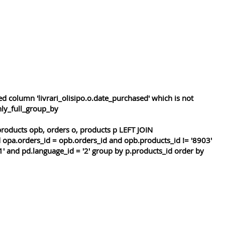
 column 'livrari_olisipo.o.date_purchased' which is not
nly_full_group_by
roducts opb, orders o, products p LEFT JOIN
 opa.orders_id = opb.orders_id and opb.products_id != '8903'
1' and pd.language_id = '2' group by p.products_id order by