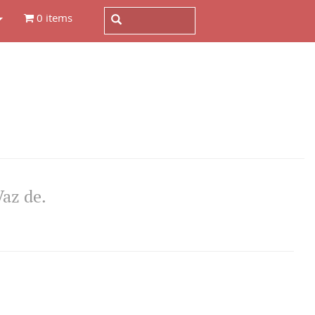
0 items
az de.