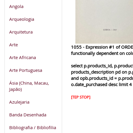
Angola
Arqueologia
Arquitetura
Arte
1055 - Expression #1 of ORDER
functionally dependent on co
Arte Africana
select p.products_id, p.produ
Arte Portuguesa
products_description pd on p.
and opb.products_id = p.produ
Ásia (China, Macau,
o.date_purchased desc limit 4
Japão)
[TEP STOP]
Azulejaria
Banda Desenhada
Bibliografia / Bibliofilia