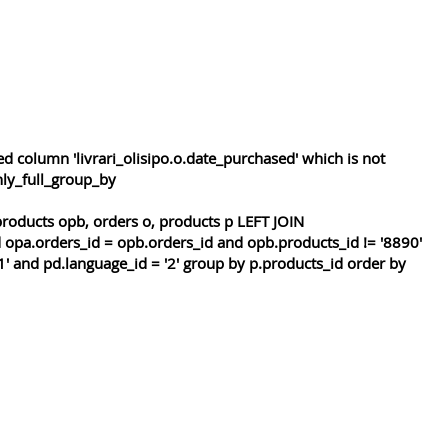
 column 'livrari_olisipo.o.date_purchased' which is not
nly_full_group_by
roducts opb, orders o, products p LEFT JOIN
 opa.orders_id = opb.orders_id and opb.products_id != '8890'
1' and pd.language_id = '2' group by p.products_id order by