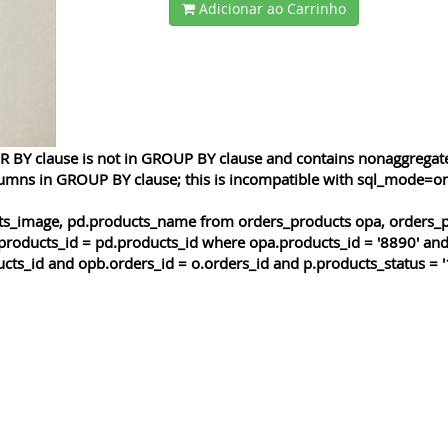
Adicionar ao Carrinho
 BY clause is not in GROUP BY clause and contains nonaggregated
lumns in GROUP BY clause; this is incompatible with sql_mode=o
cts_image, pd.products_name from orders_products opa, orders_p
products_id = pd.products_id where opa.products_id = '8890' and
cts_id and opb.orders_id = o.orders_id and p.products_status = '