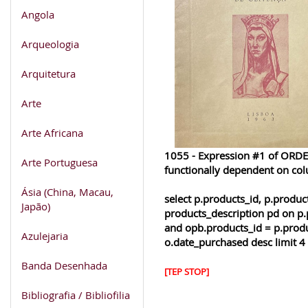
Angola
Arqueologia
Arquitetura
Arte
Arte Africana
1055 - Expression #1 of ORDER
Arte Portuguesa
functionally dependent on co
Ásia (China, Macau,
select p.products_id, p.produ
Japão)
products_description pd on p.
and opb.products_id = p.produ
Azulejaria
o.date_purchased desc limit 4
Banda Desenhada
[TEP STOP]
Bibliografia / Bibliofilia