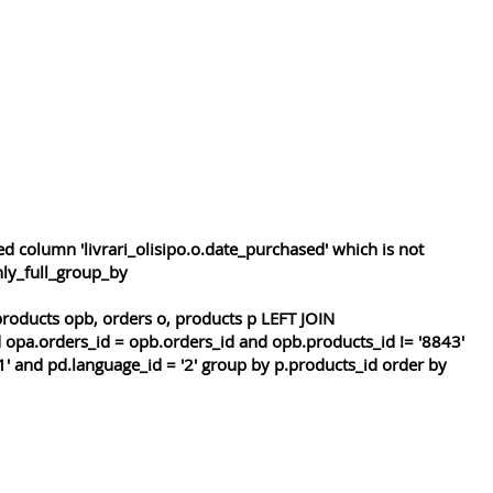
 column 'livrari_olisipo.o.date_purchased' which is not
nly_full_group_by
roducts opb, orders o, products p LEFT JOIN
 opa.orders_id = opb.orders_id and opb.products_id != '8843'
1' and pd.language_id = '2' group by p.products_id order by