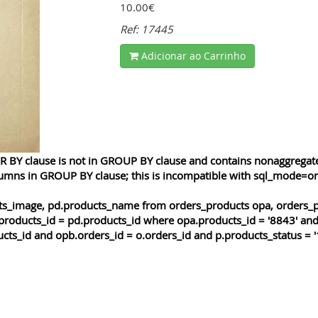
10.00€
Ref: 17445
Adicionar ao Carrinho
 BY clause is not in GROUP BY clause and contains nonaggregated
lumns in GROUP BY clause; this is incompatible with sql_mode=o
cts_image, pd.products_name from orders_products opa, orders_p
products_id = pd.products_id where opa.products_id = '8843' and
cts_id and opb.orders_id = o.orders_id and p.products_status = '