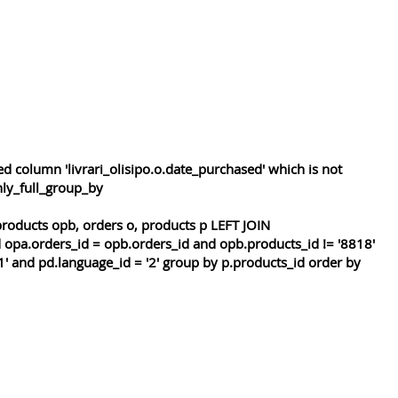
 column 'livrari_olisipo.o.date_purchased' which is not
nly_full_group_by
roducts opb, orders o, products p LEFT JOIN
 opa.orders_id = opb.orders_id and opb.products_id != '8818'
1' and pd.language_id = '2' group by p.products_id order by