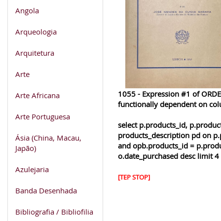
Angola
Arqueologia
Arquitetura
Arte
1055 - Expression #1 of ORDER
Arte Africana
functionally dependent on co
Arte Portuguesa
select p.products_id, p.produ
products_description pd on p.
Ásia (China, Macau,
and opb.products_id = p.produ
Japão)
o.date_purchased desc limit 4
Azulejaria
[TEP STOP]
Banda Desenhada
Bibliografia / Bibliofilia