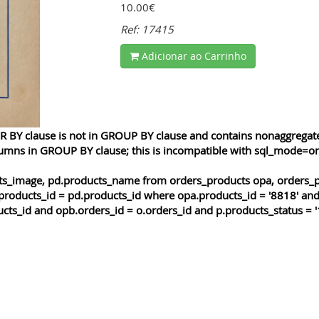
10.00€
Ref: 17415
Adicionar ao Carrinho
 BY clause is not in GROUP BY clause and contains nonaggregated
lumns in GROUP BY clause; this is incompatible with sql_mode=o
cts_image, pd.products_name from orders_products opa, orders_p
products_id = pd.products_id where opa.products_id = '8818' and
cts_id and opb.orders_id = o.orders_id and p.products_status = '