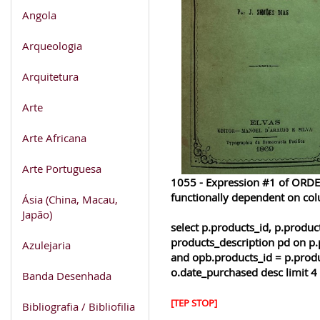
Angola
Arqueologia
Arquitetura
Arte
Arte Africana
Arte Portuguesa
1055 - Expression #1 of ORDER
functionally dependent on co
Ásia (China, Macau,
Japão)
select p.products_id, p.produ
products_description pd on p.
Azulejaria
and opb.products_id = p.produ
o.date_purchased desc limit 4
Banda Desenhada
[TEP STOP]
Bibliografia / Bibliofilia