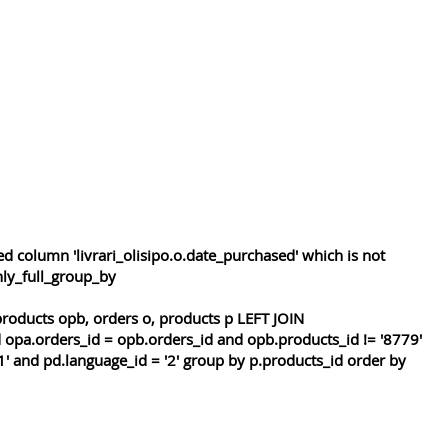
 column 'livrari_olisipo.o.date_purchased' which is not
nly_full_group_by
roducts opb, orders o, products p LEFT JOIN
 opa.orders_id = opb.orders_id and opb.products_id != '8779'
1' and pd.language_id = '2' group by p.products_id order by