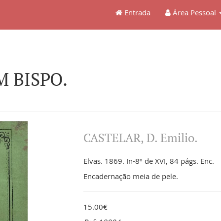
Entrada
Área Pessoal
M BISPO.
CASTELAR, D. Emilio.
Elvas. 1869. In-8º de XVI, 84 págs. Enc.
Encadernação meia de pele.
15.00€