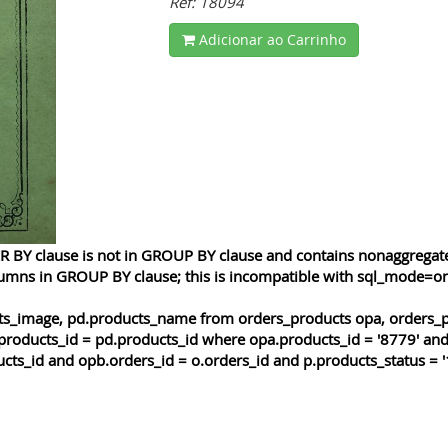
Ref: 18094
Adicionar ao Carrinho
 BY clause is not in GROUP BY clause and contains nonaggregated
lumns in GROUP BY clause; this is incompatible with sql_mode=o
cts_image, pd.products_name from orders_products opa, orders_p
products_id = pd.products_id where opa.products_id = '8779' and
cts_id and opb.orders_id = o.orders_id and p.products_status = '