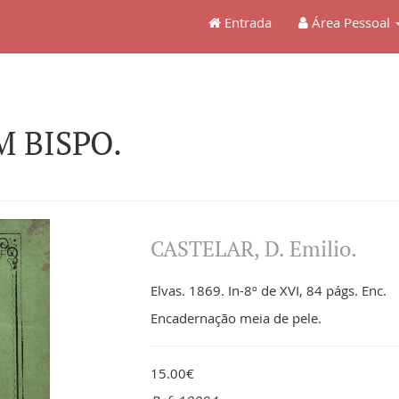
Entrada
Área Pessoal
M BISPO.
CASTELAR, D. Emilio.
Elvas. 1869. In-8º de XVI, 84 págs. Enc.
Encadernação meia de pele.
15.00€