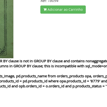
Ref: 18094
Adicionar ao Carrinho
 BY clause is not in GROUP BY clause and contains nonaggregated
lumns in GROUP BY clause; this is incompatible with sql_mode=o
cts_image, pd.products_name from orders_products opa, orders_p
products_id = pd.products_id where opa.products_id = '8779' and
cts_id and opb.orders_id = o.orders_id and p.products_status = '