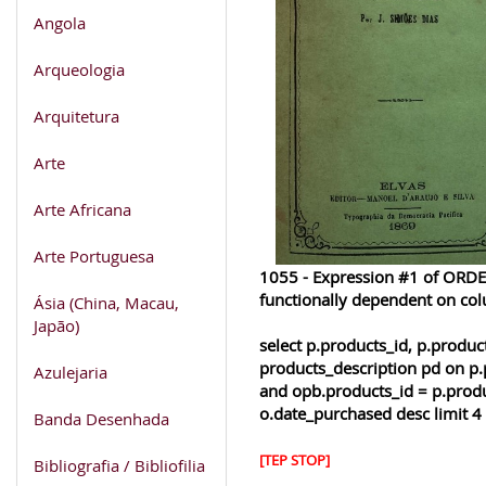
Angola
Arqueologia
Arquitetura
Arte
Arte Africana
Arte Portuguesa
1055 - Expression #1 of ORDER
functionally dependent on co
Ásia (China, Macau,
Japão)
select p.products_id, p.produ
products_description pd on p.
Azulejaria
and opb.products_id = p.produ
o.date_purchased desc limit 4
Banda Desenhada
[TEP STOP]
Bibliografia / Bibliofilia