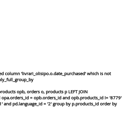
 column 'livrari_olisipo.o.date_purchased' which is not
nly_full_group_by
roducts opb, orders o, products p LEFT JOIN
 opa.orders_id = opb.orders_id and opb.products_id != '8779'
1' and pd.language_id = '2' group by p.products_id order by