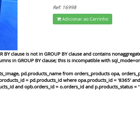
Ref: 16998
Adicionar ao Carrinho
 BY clause is not in GROUP BY clause and contains nonaggregated
lumns in GROUP BY clause; this is incompatible with sql_mode=o
cts_image, pd.products_name from orders_products opa, orders_p
products_id = pd.products_id where opa.products_id = '8365' and
cts_id and opb.orders_id = o.orders_id and p.products_status = '