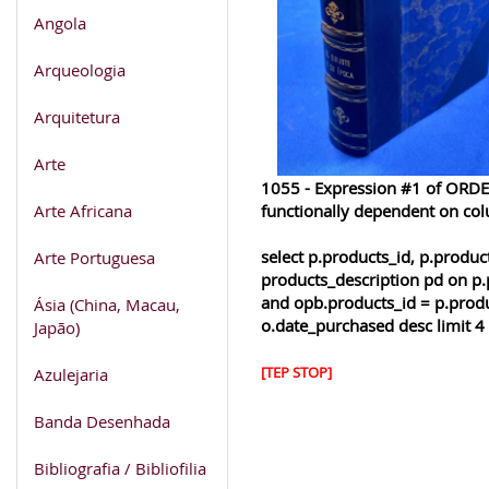
Angola
Arqueologia
Arquitetura
Arte
1055 - Expression #1 of ORDER
Arte Africana
functionally dependent on co
select p.products_id, p.produ
Arte Portuguesa
products_description pd on p.
and opb.products_id = p.produ
Ásia (China, Macau,
o.date_purchased desc limit 4
Japão)
Azulejaria
[TEP STOP]
Banda Desenhada
Bibliografia / Bibliofilia