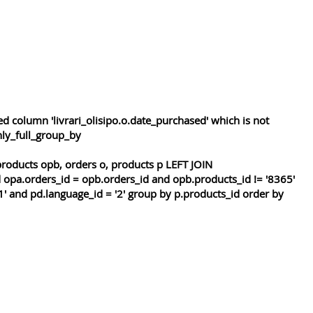
 column 'livrari_olisipo.o.date_purchased' which is not
nly_full_group_by
roducts opb, orders o, products p LEFT JOIN
 opa.orders_id = opb.orders_id and opb.products_id != '8365'
1' and pd.language_id = '2' group by p.products_id order by