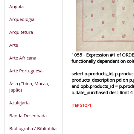
Angola
Arqueologia
Arquitetura
Arte
1055 - Expression #1 of ORDER
Arte Africana
functionally dependent on co
Arte Portuguesa
select p.products_id, p.produ
products_description pd on p.
Ásia (China, Macau,
and opb.products_id = p.produ
Japão)
o.date_purchased desc limit 4
Azulejaria
[TEP STOP]
Banda Desenhada
Bibliografia / Bibliofilia