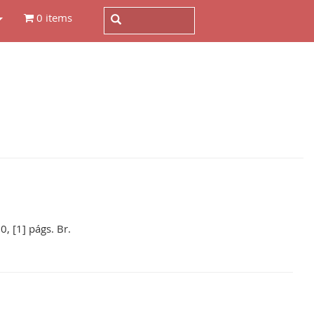
0 items
, [1] págs. Br.