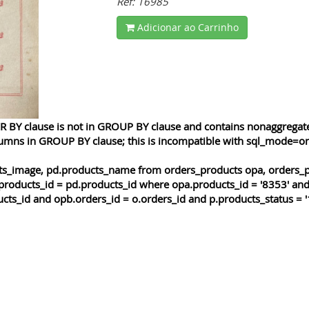
Ref: 16985
Adicionar ao Carrinho
 BY clause is not in GROUP BY clause and contains nonaggregated
lumns in GROUP BY clause; this is incompatible with sql_mode=o
cts_image, pd.products_name from orders_products opa, orders_p
products_id = pd.products_id where opa.products_id = '8353' and
cts_id and opb.orders_id = o.orders_id and p.products_status = '