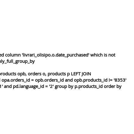
 column 'livrari_olisipo.o.date_purchased' which is not
nly_full_group_by
roducts opb, orders o, products p LEFT JOIN
 opa.orders_id = opb.orders_id and opb.products_id != '8353'
1' and pd.language_id = '2' group by p.products_id order by