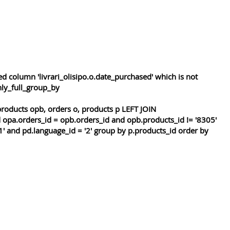
 column 'livrari_olisipo.o.date_purchased' which is not
nly_full_group_by
roducts opb, orders o, products p LEFT JOIN
 opa.orders_id = opb.orders_id and opb.products_id != '8305'
1' and pd.language_id = '2' group by p.products_id order by