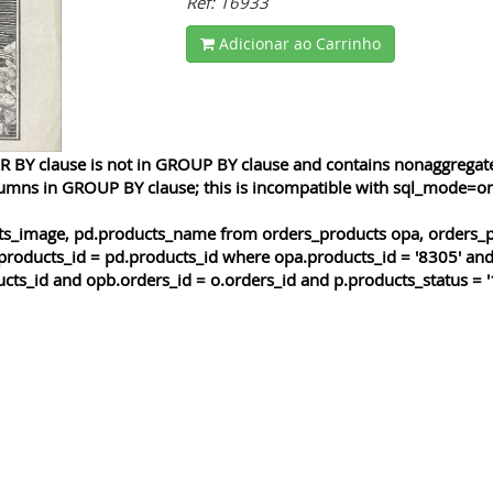
Ref: 16933
Adicionar ao Carrinho
 BY clause is not in GROUP BY clause and contains nonaggregated
lumns in GROUP BY clause; this is incompatible with sql_mode=o
cts_image, pd.products_name from orders_products opa, orders_p
products_id = pd.products_id where opa.products_id = '8305' and
cts_id and opb.orders_id = o.orders_id and p.products_status = '