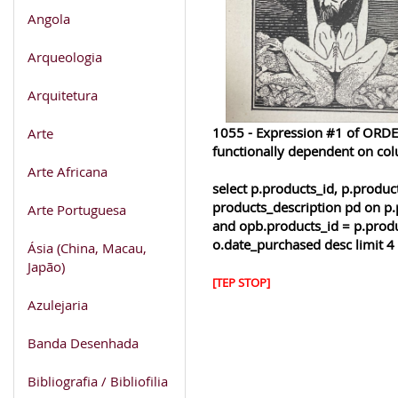
Angola
Arqueologia
Arquitetura
1055 - Expression #1 of ORDER
Arte
functionally dependent on co
Arte Africana
select p.products_id, p.produ
products_description pd on p.
Arte Portuguesa
and opb.products_id = p.produ
o.date_purchased desc limit 4
Ásia (China, Macau,
Japão)
[TEP STOP]
Azulejaria
Banda Desenhada
Bibliografia / Bibliofilia