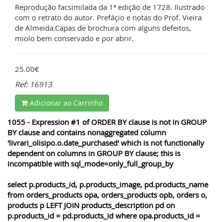
Reprodução facsimilada da 1ª edição de 1728. Ilustrado
com o retrato do autor. Prefáçio e notas do Prof. Vieira
de Almeida.Capas de brochura com alguns defeitos,
miolo bem conservado e por abrir.
25.00€
Ref: 16913
Adicionar ao Carrinho
1055 - Expression #1 of ORDER BY clause is not in GROUP
BY clause and contains nonaggregated column
'livrari_olisipo.o.date_purchased' which is not functionally
dependent on columns in GROUP BY clause; this is
incompatible with sql_mode=only_full_group_by
select p.products_id, p.products_image, pd.products_name
from orders_products opa, orders_products opb, orders o,
products p LEFT JOIN products_description pd on
p.products_id = pd.products_id where opa.products_id =