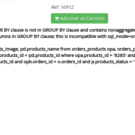
Ref: 16912
Adicionar ao Carrinho
 BY clause is not in GROUP BY clause and contains nonaggregated
lumns in GROUP BY clause; this is incompatible with sql_mode=o
cts_image, pd.products_name from orders_products opa, orders_p
products_id = pd.products_id where opa.products_id = '8285' and
cts_id and opb.orders_id = o.orders_id and p.products_status = '