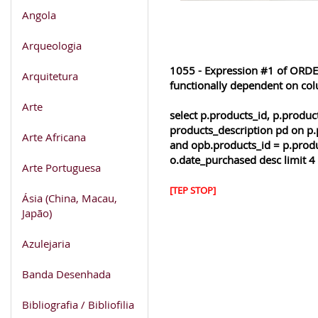
Angola
Arqueologia
1055 - Expression #1 of ORDER
Arquitetura
functionally dependent on co
Arte
select p.products_id, p.produ
products_description pd on p.
Arte Africana
and opb.products_id = p.produ
o.date_purchased desc limit 4
Arte Portuguesa
[TEP STOP]
Ásia (China, Macau,
Japão)
Azulejaria
Banda Desenhada
Bibliografia / Bibliofilia