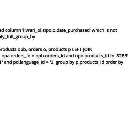
 column 'livrari_olisipo.o.date_purchased' which is not
nly_full_group_by
roducts opb, orders o, products p LEFT JOIN
 opa.orders_id = opb.orders_id and opb.products_id != '8285'
1' and pd.language_id = '2' group by p.products_id order by