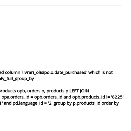
 column 'livrari_olisipo.o.date_purchased' which is not
nly_full_group_by
roducts opb, orders o, products p LEFT JOIN
 opa.orders_id = opb.orders_id and opb.products_id != '8225'
1' and pd.language_id = '2' group by p.products_id order by