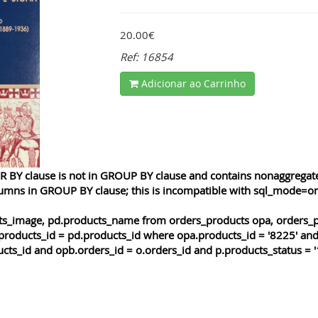
20.00€
Ref: 16854
Adicionar ao Carrinho
 BY clause is not in GROUP BY clause and contains nonaggregated
lumns in GROUP BY clause; this is incompatible with sql_mode=o
cts_image, pd.products_name from orders_products opa, orders_p
products_id = pd.products_id where opa.products_id = '8225' and
cts_id and opb.orders_id = o.orders_id and p.products_status = '