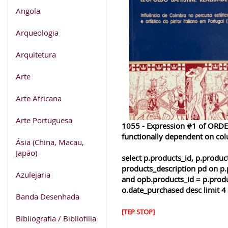
Angola
Arqueologia
Arquitetura
Arte
Arte Africana
Arte Portuguesa
1055 - Expression #1 of ORDER
functionally dependent on co
Ásia (China, Macau,
Japão)
select p.products_id, p.produ
products_description pd on p.
Azulejaria
and opb.products_id = p.produ
o.date_purchased desc limit 4
Banda Desenhada
[TEP STOP]
Bibliografia / Bibliofilia