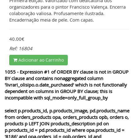
Primeira edição. Valorizado com dedicatória dos
organizadores para o pintor Francisco Valença. Encerra
colaboração valiosa. Profusamente ilustrada.
Encadernação meia de pele. Com capas.
40.00€
Ref: 16804
Adicionar ao Carrinho
1055 - Expression #1 of ORDER BY clause is not in GROUP
BY clause and contains nonaggregated column
'livrari_olisipo.o.date_purchased' which is not functionally
dependent on columns in GROUP BY clause; this is
incompatible with sql_mode=only_full_group_by
select p.products_id, p.products_image, pd.products_name
from orders_products opa, orders_products opb, orders o,
products p LEFT JOIN products_description pd on
p.products_id = pd.products_id where opa.products_id =
'8186' and opa.orders_id = opb.orders_id and