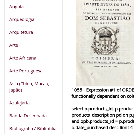
Angola
Arqueologia
Arquitetura
Arte
Arte Africana
Arte Portuguesa
Ásia (China, Macau,
Japão)
1055 - Expression #1 of ORDER
functionally dependent on co
Azulejaria
select p.products_id, p.produ
products_description pd on p.
Banda Desenhada
and opb.products_id = p.produ
o.date_purchased desc limit 4
Bibliografia / Bibliofilia