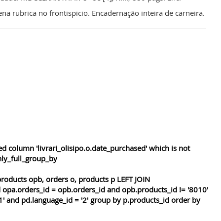
a rubrica no frontispicio. Encadernação inteira de carneira.
 column 'livrari_olisipo.o.date_purchased' which is not
nly_full_group_by
roducts opb, orders o, products p LEFT JOIN
 opa.orders_id = opb.orders_id and opb.products_id != '8010'
1' and pd.language_id = '2' group by p.products_id order by