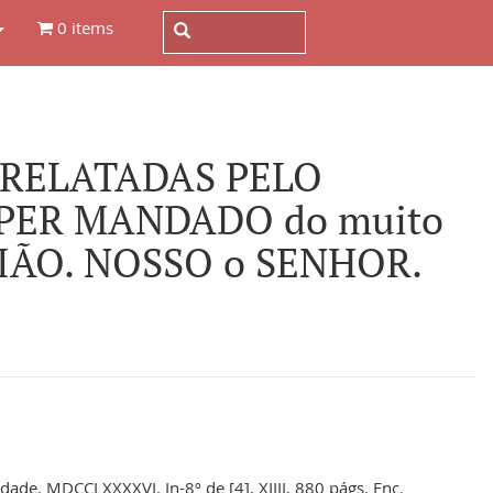
0 items
 RELATADAS PELO
PER MANDADO do muito
TIÃO. NOSSO o SENHOR.
de. MDCCLXXXXVI. In-8º de [4], XIIII, 880 págs. Enc.