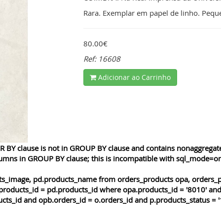
Rara. Exemplar em papel de linho. Pequen
80.00€
Ref: 16608
Adicionar ao Carrinho
 BY clause is not in GROUP BY clause and contains nonaggregated
lumns in GROUP BY clause; this is incompatible with sql_mode=o
cts_image, pd.products_name from orders_products opa, orders_p
products_id = pd.products_id where opa.products_id = '8010' and
cts_id and opb.orders_id = o.orders_id and p.products_status = '