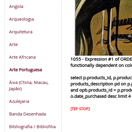
Angola
Arqueologia
Arquitetura
Arte
Arte Africana
1055 - Expression #1 of ORDER
functionally dependent on co
Arte Portuguesa
select p.products_id, p.produ
Ásia (China, Macau,
products_description pd on p.
Japão)
and opb.products_id = p.produ
o.date_purchased desc limit 4
Azulejaria
[TEP STOP]
Banda Desenhada
Bibliografia / Bibliofilia