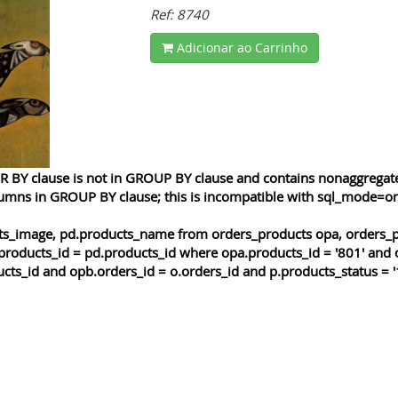
Ref: 8740
Adicionar ao Carrinho
 BY clause is not in GROUP BY clause and contains nonaggregated
lumns in GROUP BY clause; this is incompatible with sql_mode=o
cts_image, pd.products_name from orders_products opa, orders_p
products_id = pd.products_id where opa.products_id = '801' and 
cts_id and opb.orders_id = o.orders_id and p.products_status = '