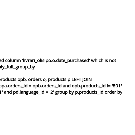
 column 'livrari_olisipo.o.date_purchased' which is not
nly_full_group_by
roducts opb, orders o, products p LEFT JOIN
opa.orders_id = opb.orders_id and opb.products_id != '801'
1' and pd.language_id = '2' group by p.products_id order by