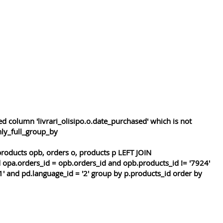
 column 'livrari_olisipo.o.date_purchased' which is not
nly_full_group_by
roducts opb, orders o, products p LEFT JOIN
 opa.orders_id = opb.orders_id and opb.products_id != '7924'
1' and pd.language_id = '2' group by p.products_id order by