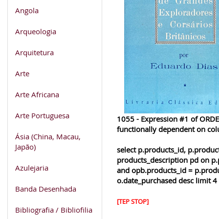
Angola
Arqueologia
Arquitetura
Arte
Arte Africana
Arte Portuguesa
1055 - Expression #1 of ORDER
functionally dependent on co
Ásia (China, Macau,
Japão)
select p.products_id, p.produ
products_description pd on p.
Azulejaria
and opb.products_id = p.produ
o.date_purchased desc limit 4
Banda Desenhada
[TEP STOP]
Bibliografia / Bibliofilia