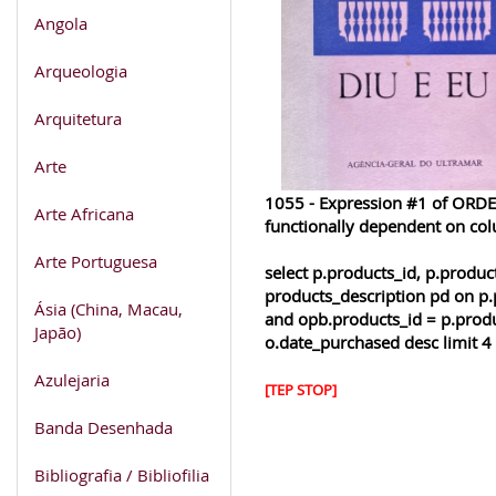
Angola
Arqueologia
Arquitetura
Arte
1055 - Expression #1 of ORDER
Arte Africana
functionally dependent on co
Arte Portuguesa
select p.products_id, p.produ
products_description pd on p.
Ásia (China, Macau,
and opb.products_id = p.produ
Japão)
o.date_purchased desc limit 4
Azulejaria
[TEP STOP]
Banda Desenhada
Bibliografia / Bibliofilia