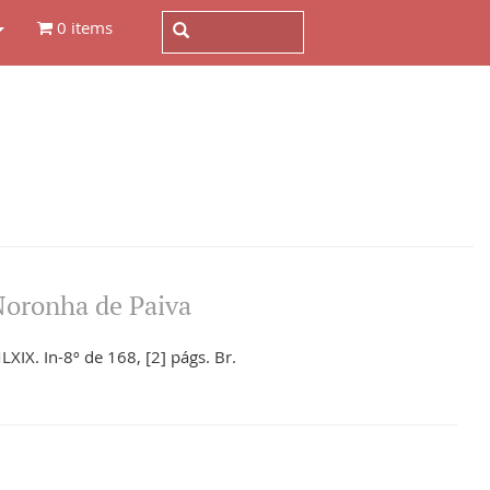
0 items
Noronha de Paiva
XIX. In-8º de 168, [2] págs. Br.