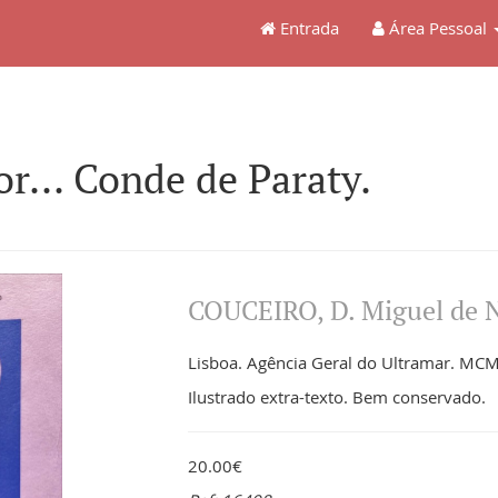
Entrada
Área Pessoal
or... Conde de Paraty.
COUCEIRO, D. Miguel de 
Lisboa. Agência Geral do Ultramar. MCML
Ilustrado extra-texto. Bem conservado.
20.00€