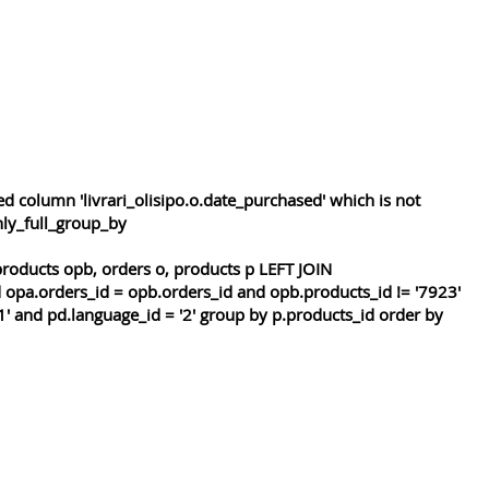
 column 'livrari_olisipo.o.date_purchased' which is not
nly_full_group_by
roducts opb, orders o, products p LEFT JOIN
 opa.orders_id = opb.orders_id and opb.products_id != '7923'
1' and pd.language_id = '2' group by p.products_id order by