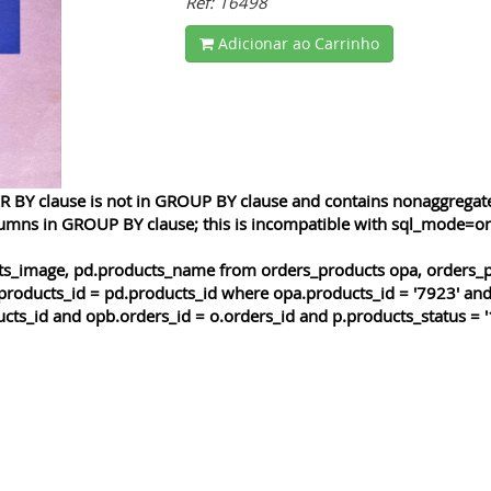
Ref: 16498
Adicionar ao Carrinho
 BY clause is not in GROUP BY clause and contains nonaggregated
lumns in GROUP BY clause; this is incompatible with sql_mode=o
cts_image, pd.products_name from orders_products opa, orders_p
products_id = pd.products_id where opa.products_id = '7923' and
cts_id and opb.orders_id = o.orders_id and p.products_status = '