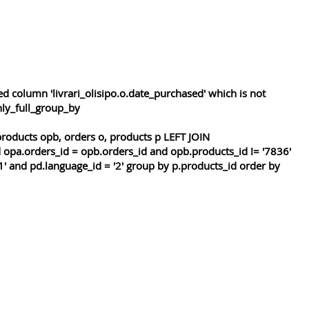
 column 'livrari_olisipo.o.date_purchased' which is not
nly_full_group_by
roducts opb, orders o, products p LEFT JOIN
 opa.orders_id = opb.orders_id and opb.products_id != '7836'
1' and pd.language_id = '2' group by p.products_id order by