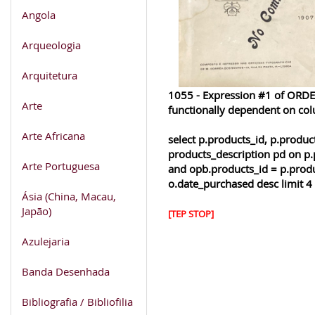
Angola
Arqueologia
Arquitetura
1055 - Expression #1 of ORDER
Arte
functionally dependent on co
Arte Africana
select p.products_id, p.produ
products_description pd on p.
Arte Portuguesa
and opb.products_id = p.produ
o.date_purchased desc limit 4
Ásia (China, Macau,
Japão)
[TEP STOP]
Azulejaria
Banda Desenhada
Bibliografia / Bibliofilia