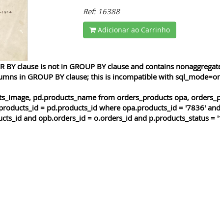
Ref: 16388
Adicionar ao Carrinho
 BY clause is not in GROUP BY clause and contains nonaggregated
lumns in GROUP BY clause; this is incompatible with sql_mode=o
cts_image, pd.products_name from orders_products opa, orders_p
products_id = pd.products_id where opa.products_id = '7836' and
cts_id and opb.orders_id = o.orders_id and p.products_status = '