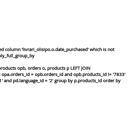
 column 'livrari_olisipo.o.date_purchased' which is not
nly_full_group_by
roducts opb, orders o, products p LEFT JOIN
 opa.orders_id = opb.orders_id and opb.products_id != '7833'
1' and pd.language_id = '2' group by p.products_id order by