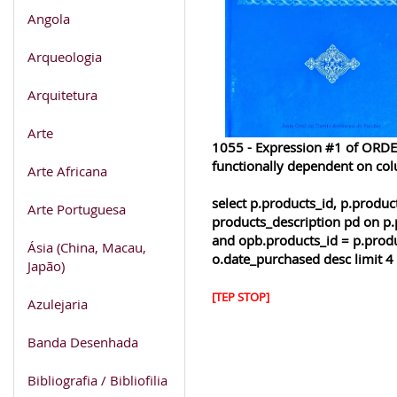
Angola
Arqueologia
Arquitetura
Arte
1055 - Expression #1 of ORDER
functionally dependent on co
Arte Africana
select p.products_id, p.produ
Arte Portuguesa
products_description pd on p.
and opb.products_id = p.produ
Ásia (China, Macau,
o.date_purchased desc limit 4
Japão)
[TEP STOP]
Azulejaria
Banda Desenhada
Bibliografia / Bibliofilia