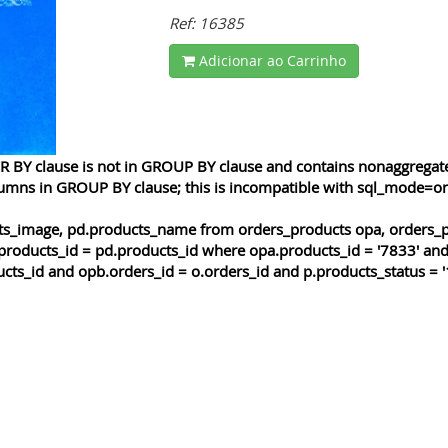
Ref: 16385
Adicionar ao Carrinho
 BY clause is not in GROUP BY clause and contains nonaggregated
lumns in GROUP BY clause; this is incompatible with sql_mode=o
cts_image, pd.products_name from orders_products opa, orders_p
products_id = pd.products_id where opa.products_id = '7833' and
cts_id and opb.orders_id = o.orders_id and p.products_status = '