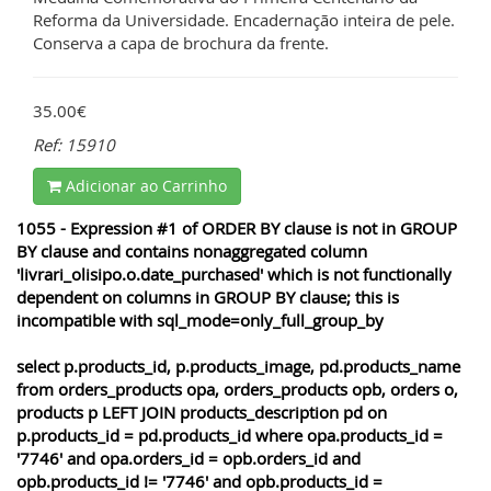
Reforma da Universidade. Encadernação inteira de pele.
Conserva a capa de brochura da frente.
35.00€
Ref: 15910
Adicionar ao Carrinho
1055 - Expression #1 of ORDER BY clause is not in GROUP
BY clause and contains nonaggregated column
'livrari_olisipo.o.date_purchased' which is not functionally
dependent on columns in GROUP BY clause; this is
incompatible with sql_mode=only_full_group_by
select p.products_id, p.products_image, pd.products_name
from orders_products opa, orders_products opb, orders o,
products p LEFT JOIN products_description pd on
p.products_id = pd.products_id where opa.products_id =
'7746' and opa.orders_id = opb.orders_id and
opb.products_id != '7746' and opb.products_id =