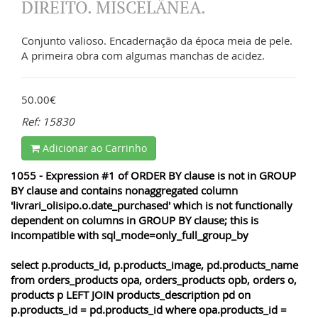
DIREITO. MISCELÂNEA.
Conjunto valioso. Encadernação da época meia de pele.
A primeira obra com algumas manchas de acidez.
50.00€
Ref: 15830
Adicionar ao Carrinho
1055 - Expression #1 of ORDER BY clause is not in GROUP
BY clause and contains nonaggregated column
'livrari_olisipo.o.date_purchased' which is not functionally
dependent on columns in GROUP BY clause; this is
incompatible with sql_mode=only_full_group_by
select p.products_id, p.products_image, pd.products_name
from orders_products opa, orders_products opb, orders o,
products p LEFT JOIN products_description pd on
p.products_id = pd.products_id where opa.products_id =