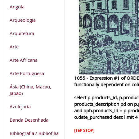
Angola
Arqueologia
Arquitetura
Arte
Arte Africana
Arte Portuguesa
1055 - Expression #1 of ORDER
functionally dependent on co
Ásia (China, Macau,
Japão)
select p.products_id, p.produ
products_description pd on p.
Azulejaria
and opb.products_id = p.produ
o.date_purchased desc limit 4
Banda Desenhada
[TEP STOP]
Bibliografia / Bibliofilia