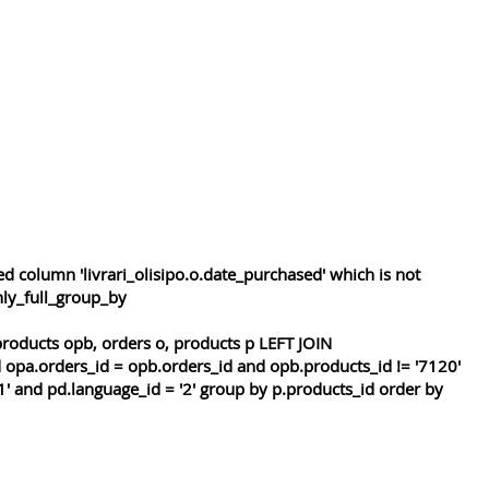
 column 'livrari_olisipo.o.date_purchased' which is not
nly_full_group_by
roducts opb, orders o, products p LEFT JOIN
 opa.orders_id = opb.orders_id and opb.products_id != '7120'
1' and pd.language_id = '2' group by p.products_id order by