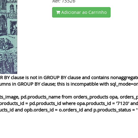
Ref: 15526
Adicionar ao Carrinho
 BY clause is not in GROUP BY clause and contains nonaggregated
lumns in GROUP BY clause; this is incompatible with sql_mode=o
cts_image, pd.products_name from orders_products opa, orders_p
products_id = pd.products_id where opa.products_id = '7120' and
cts_id and opb.orders_id = o.orders_id and p.products_status = '