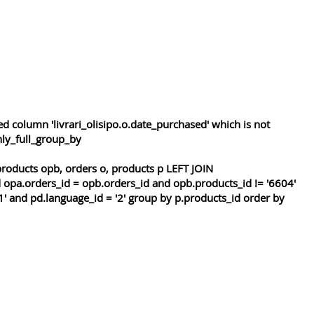
 column 'livrari_olisipo.o.date_purchased' which is not
nly_full_group_by
roducts opb, orders o, products p LEFT JOIN
 opa.orders_id = opb.orders_id and opb.products_id != '6604'
1' and pd.language_id = '2' group by p.products_id order by