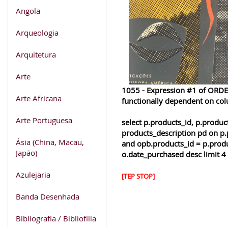
Angola
Arqueologia
Arquitetura
Arte
1055 - Expression #1 of ORDER
Arte Africana
functionally dependent on co
Arte Portuguesa
select p.products_id, p.produ
products_description pd on p.
Ásia (China, Macau,
and opb.products_id = p.produ
Japão)
o.date_purchased desc limit 4
Azulejaria
[TEP STOP]
Banda Desenhada
Bibliografia / Bibliofilia