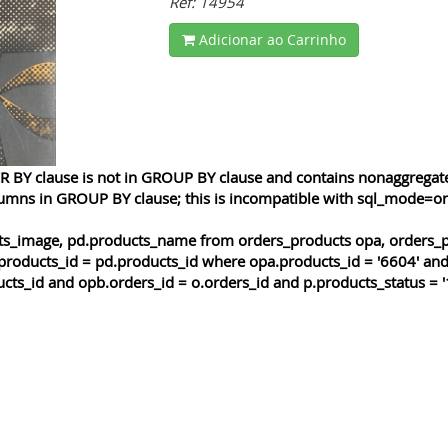
Ref: 14954
Adicionar ao Carrinho
 BY clause is not in GROUP BY clause and contains nonaggregated
lumns in GROUP BY clause; this is incompatible with sql_mode=o
cts_image, pd.products_name from orders_products opa, orders_p
products_id = pd.products_id where opa.products_id = '6604' and
cts_id and opb.orders_id = o.orders_id and p.products_status = '