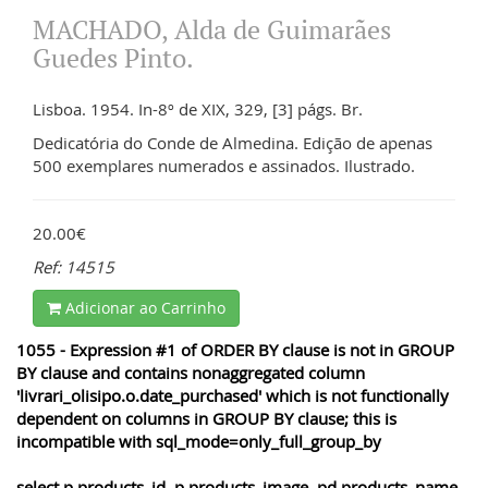
MACHADO, Alda de Guimarães
Guedes Pinto.
Lisboa. 1954. In-8º de XIX, 329, [3] págs. Br.
Dedicatória do Conde de Almedina. Edição de apenas
500 exemplares numerados e assinados. Ilustrado.
20.00€
Ref: 14515
Adicionar ao Carrinho
1055 - Expression #1 of ORDER BY clause is not in GROUP
BY clause and contains nonaggregated column
'livrari_olisipo.o.date_purchased' which is not functionally
dependent on columns in GROUP BY clause; this is
incompatible with sql_mode=only_full_group_by
select p.products_id, p.products_image, pd.products_name