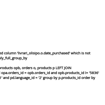
 column 'livrari_olisipo.o.date_purchased' which is not
nly_full_group_by
roducts opb, orders o, products p LEFT JOIN
 opa.orders_id = opb.orders_id and opb.products_id != '5836'
1' and pd.language_id = '2' group by p.products_id order by