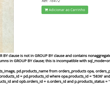
Ref: 16472
Adicionar ao Carrinho
 BY clause is not in GROUP BY clause and contains nonaggregated
lumns in GROUP BY clause; this is incompatible with sql_mode=o
cts_image, pd.products_name from orders_products opa, orders_p
products_id = pd.products_id where opa.products_id = '5836' and
cts_id and opb.orders_id = o.orders_id and p.products_status = '