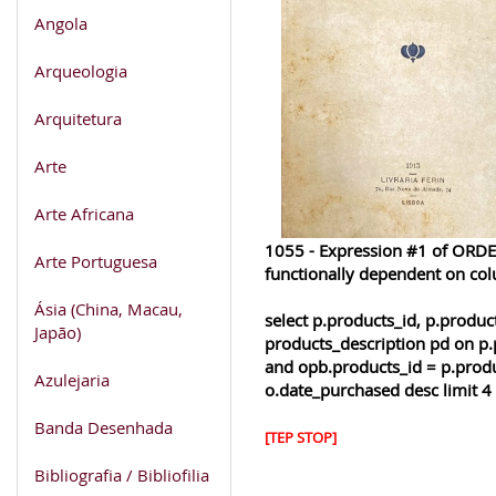
Angola
Arqueologia
Arquitetura
Arte
Arte Africana
1055 - Expression #1 of ORDER
Arte Portuguesa
functionally dependent on co
Ásia (China, Macau,
select p.products_id, p.produ
Japão)
products_description pd on p.
and opb.products_id = p.produ
Azulejaria
o.date_purchased desc limit 4
Banda Desenhada
[TEP STOP]
Bibliografia / Bibliofilia