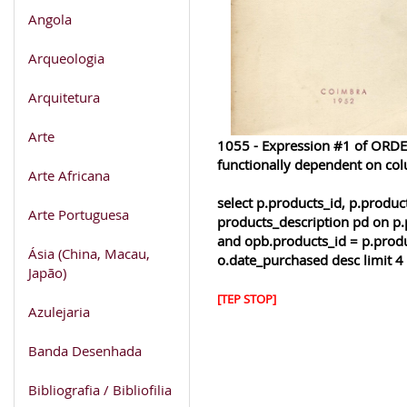
Angola
Arqueologia
Arquitetura
Arte
1055 - Expression #1 of ORDER
functionally dependent on co
Arte Africana
select p.products_id, p.produ
Arte Portuguesa
products_description pd on p.
and opb.products_id = p.produ
Ásia (China, Macau,
o.date_purchased desc limit 4
Japão)
[TEP STOP]
Azulejaria
Banda Desenhada
Bibliografia / Bibliofilia