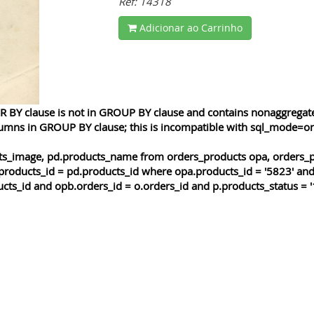
Ref: 14318
Adicionar ao Carrinho
 BY clause is not in GROUP BY clause and contains nonaggregated
lumns in GROUP BY clause; this is incompatible with sql_mode=o
cts_image, pd.products_name from orders_products opa, orders_p
products_id = pd.products_id where opa.products_id = '5823' and
cts_id and opb.orders_id = o.orders_id and p.products_status = '