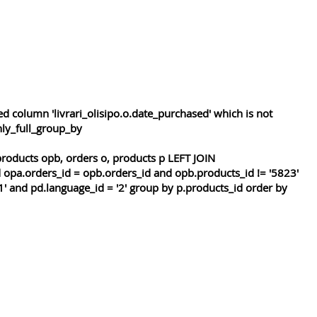
 column 'livrari_olisipo.o.date_purchased' which is not
nly_full_group_by
roducts opb, orders o, products p LEFT JOIN
 opa.orders_id = opb.orders_id and opb.products_id != '5823'
1' and pd.language_id = '2' group by p.products_id order by