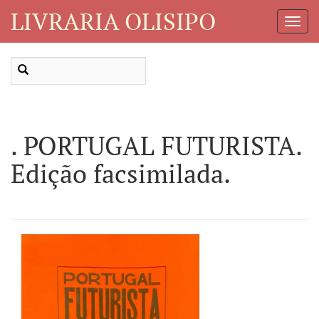
LIVRARIA OLISIPO
Toggl
Navig
. PORTUGAL FUTURISTA.
Edição facsimilada.