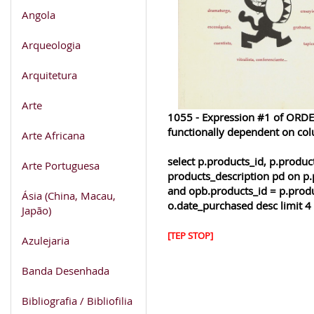
Angola
Arqueologia
Arquitetura
Arte
1055 - Expression #1 of ORDER
functionally dependent on co
Arte Africana
select p.products_id, p.produ
Arte Portuguesa
products_description pd on p.
and opb.products_id = p.produ
Ásia (China, Macau,
o.date_purchased desc limit 4
Japão)
[TEP STOP]
Azulejaria
Banda Desenhada
Bibliografia / Bibliofilia