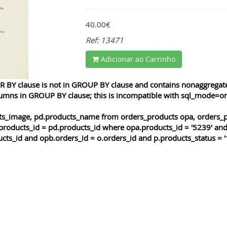
40.00€
Ref: 13471
Adicionar ao Carrinho
 BY clause is not in GROUP BY clause and contains nonaggregated
lumns in GROUP BY clause; this is incompatible with sql_mode=o
cts_image, pd.products_name from orders_products opa, orders_p
products_id = pd.products_id where opa.products_id = '5239' and
cts_id and opb.orders_id = o.orders_id and p.products_status = '