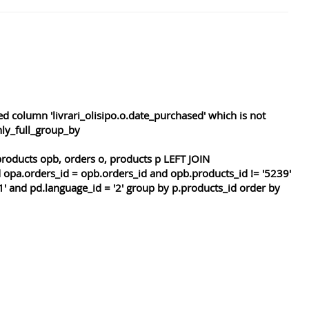
 column 'livrari_olisipo.o.date_purchased' which is not
nly_full_group_by
roducts opb, orders o, products p LEFT JOIN
 opa.orders_id = opb.orders_id and opb.products_id != '5239'
1' and pd.language_id = '2' group by p.products_id order by