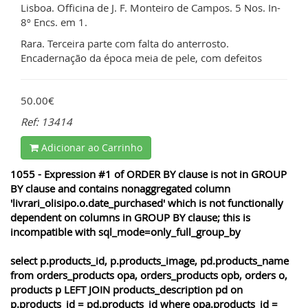
Lisboa. Officina de J. F. Monteiro de Campos. 5 Nos. In-
8º Encs. em 1.
Rara. Terceira parte com falta do anterrosto.
Encadernação da época meia de pele, com defeitos
50.00€
Ref: 13414
Adicionar ao Carrinho
1055 - Expression #1 of ORDER BY clause is not in GROUP
BY clause and contains nonaggregated column
'livrari_olisipo.o.date_purchased' which is not functionally
dependent on columns in GROUP BY clause; this is
incompatible with sql_mode=only_full_group_by
select p.products_id, p.products_image, pd.products_name
from orders_products opa, orders_products opb, orders o,
products p LEFT JOIN products_description pd on
p.products_id = pd.products_id where opa.products_id =