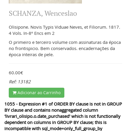
SCHANZA, Wenceslao
Olisipone. Novis Typis Viduae Neves, et Filiorum. 1817.
4 Vols. In-8º Encs em 2
O primeiro e terceiro volume com assinaturas da época
no frontispicio. Bem conservados. encadernações da
época inteiras de pele.
60.00€
Ref: 13182
Adicionar ao Carrinho
1055 - Expression #1 of ORDER BY clause is not in GROUP
BY clause and contains nonaggregated column
'livrari_olisipo.o.date_purchased' which is not functionally
dependent on columns in GROUP BY clause; this is
incompatible with sql_mode=only_full_group_by