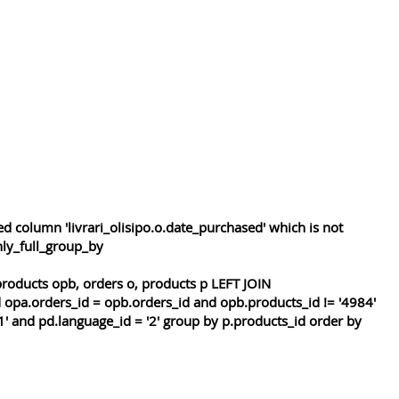
 column 'livrari_olisipo.o.date_purchased' which is not
nly_full_group_by
roducts opb, orders o, products p LEFT JOIN
 opa.orders_id = opb.orders_id and opb.products_id != '4984'
1' and pd.language_id = '2' group by p.products_id order by