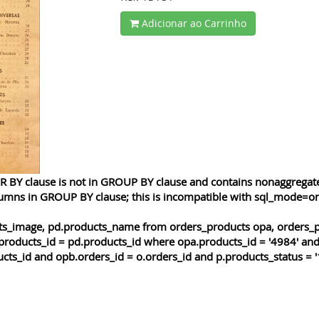
Adicionar ao Carrinho
 BY clause is not in GROUP BY clause and contains nonaggregated
lumns in GROUP BY clause; this is incompatible with sql_mode=o
cts_image, pd.products_name from orders_products opa, orders_p
products_id = pd.products_id where opa.products_id = '4984' and
cts_id and opb.orders_id = o.orders_id and p.products_status = '