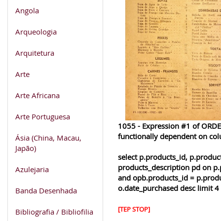
Angola
Arqueologia
Arquitetura
Arte
Arte Africana
Arte Portuguesa
1055 - Expression #1 of ORDER
functionally dependent on co
Ásia (China, Macau,
Japão)
select p.products_id, p.produ
products_description pd on p.
Azulejaria
and opb.products_id = p.produ
o.date_purchased desc limit 4
Banda Desenhada
[TEP STOP]
Bibliografia / Bibliofilia