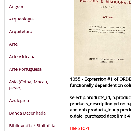
Angola
Arqueologia
Arquitetura
Arte
Arte Africana
Arte Portuguesa
1055 - Expression #1 of ORDER
Ásia (China, Macau,
functionally dependent on co
Japão)
select p.products_id, p.produ
Azulejaria
products_description pd on p.
and opb.products_id = p.produ
Banda Desenhada
o.date_purchased desc limit 4
Bibliografia / Bibliofilia
[TEP STOP]