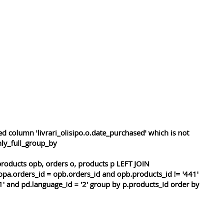
 column 'livrari_olisipo.o.date_purchased' which is not
nly_full_group_by
roducts opb, orders o, products p LEFT JOIN
opa.orders_id = opb.orders_id and opb.products_id != '441'
1' and pd.language_id = '2' group by p.products_id order by