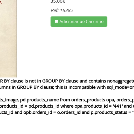
35.00€
Ref: 16382
Adicionar ao Carrinho
 BY clause is not in GROUP BY clause and contains nonaggregated
lumns in GROUP BY clause; this is incompatible with sql_mode=o
cts_image, pd.products_name from orders_products opa, orders_p
products_id = pd.products_id where opa.products_id = '441' and 
cts_id and opb.orders_id = o.orders_id and p.products_status = '