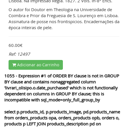
Lisboa. Na Impressão Regia. 1827. 2 Vols. In-8º Encs.
O autor foi Doutor em Theologia na Universidade de
Coimbra e Prior da Freguesia de S. Lourenço em Lisboa.
Assinatura de posse nos frontispicios. Encadernações da
época inteiras de pele.
60.00€
Ref: 12497
Adicionar ao Carrinho
1055 - Expression #1 of ORDER BY clause is not in GROUP
BY clause and contains nonaggregated column
'livrari_olisipo.o.date_purchased' which is not functionally
dependent on columns in GROUP BY clause; this is
incompatible with sql_mode=only_full_group_by
select p.products_id, p.products_image, pd.products_name
from orders_products opa, orders_products opb, orders o,
products p LEFT JOIN products_description pd on