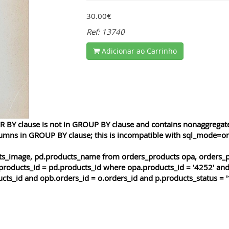
30.00€
Ref: 13740
Adicionar ao Carrinho
 BY clause is not in GROUP BY clause and contains nonaggregated
lumns in GROUP BY clause; this is incompatible with sql_mode=o
cts_image, pd.products_name from orders_products opa, orders_p
products_id = pd.products_id where opa.products_id = '4252' and
cts_id and opb.orders_id = o.orders_id and p.products_status = '