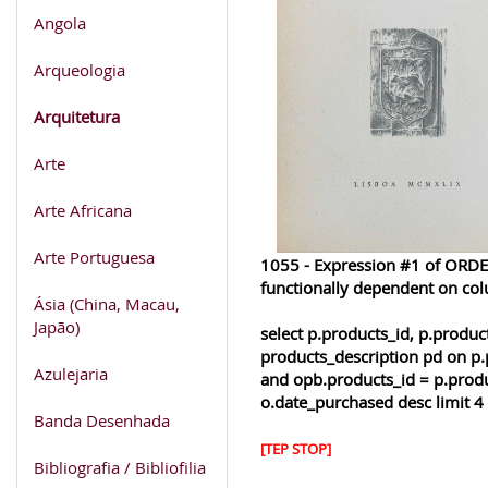
Angola
Arqueologia
Arquitetura
Arte
Arte Africana
Arte Portuguesa
1055 - Expression #1 of ORDER
functionally dependent on co
Ásia (China, Macau,
Japão)
select p.products_id, p.produ
products_description pd on p.
Azulejaria
and opb.products_id = p.produ
o.date_purchased desc limit 4
Banda Desenhada
[TEP STOP]
Bibliografia / Bibliofilia