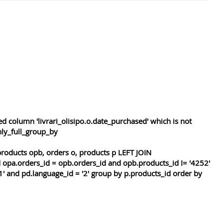
 column 'livrari_olisipo.o.date_purchased' which is not
nly_full_group_by
roducts opb, orders o, products p LEFT JOIN
 opa.orders_id = opb.orders_id and opb.products_id != '4252'
1' and pd.language_id = '2' group by p.products_id order by