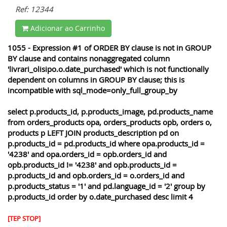
Ref: 12344
Adicionar ao Carrinho
1055 - Expression #1 of ORDER BY clause is not in GROUP
BY clause and contains nonaggregated column
'livrari_olisipo.o.date_purchased' which is not functionally
dependent on columns in GROUP BY clause; this is
incompatible with sql_mode=only_full_group_by
select p.products_id, p.products_image, pd.products_name
from orders_products opa, orders_products opb, orders o,
products p LEFT JOIN products_description pd on
p.products_id = pd.products_id where opa.products_id =
'4238' and opa.orders_id = opb.orders_id and
opb.products_id != '4238' and opb.products_id =
p.products_id and opb.orders_id = o.orders_id and
p.products_status = '1' and pd.language_id = '2' group by
p.products_id order by o.date_purchased desc limit 4
[TEP STOP]